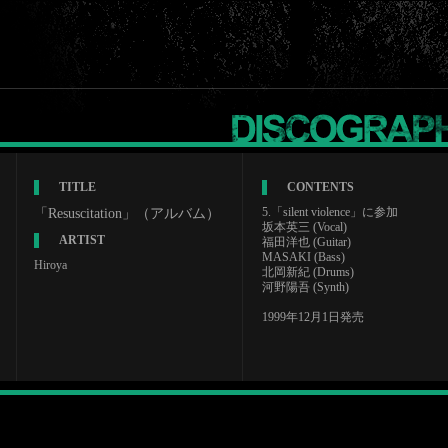
TITLE
CONTENTS
5.「silent violence」に参加
「Resuscitation」（アルバム）
坂本英三 (Vocal)
ARTIST
福田洋也 (Guitar)
MASAKI (Bass)
Hiroya
北岡新紀 (Drums)
河野陽吾 (Synth)
1999年12月1日発売