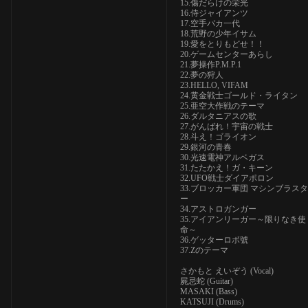
15.傷だらけの栄光
16.侍ジャイアンツ
17.空手バカ一代
18.荒野の少年イサム
19.愛をとりもどせ！！
20.ゲームセンターあらし
21.夢操作P.M.P.1
22.夢の狩人
23.HELLO, VIFAM
24.黄金戦士ゴールド・ライタン
25.亜空大作戦のテーマ
26.ダルタニアスの歌
27.がんばれ！宇宙の戦士
28.斗え！ゴライオン
29.銀河の青春
30.光速電神アルベガス
31.たたかえ！ガ・キーン
32.UFO戦士ダイアポロン
33.ブロッカー軍団 マシンブラスタ
ー
34.アストロガンガー
35.アイアンリーガー～限りなき使
命～
36.ゲッターロボ號
37.Zのテーマ
さかもと えいぞう (Vocal)
屍忌蛇 (Guitar)
MASAKI (Bass)
KATSUJI (Drums)