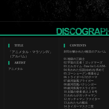
TITLE
CONTENTS
封印が解かれた4枚目のアルバム
「アニメタル・マラソンIV」
（アルバム）
01.地獄の三銃士
02.宇宙の王者！ゴッドマーズ
ARTIST
03.エルガイム -Time for L-GAIM-
アニメタル
04.失われた伝説(ゆめ)を求めて
05.ゴーショーグン発進せよ
06.トライダーG7のテーマ
07.銀河旋風ブライガー
08.銀河烈風バクシンガー
09.銀河疾風サスライガー
10.太陽の使者 鉄人２８号
11.われらがガッチャマン
12.ガッチャマン ファイター
13.おれたちの船出
14.タイガーマスク二世