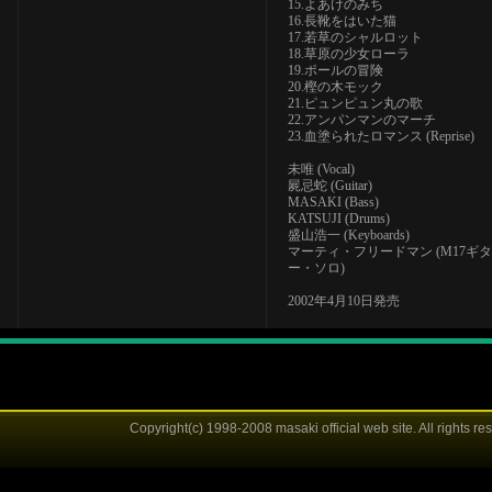
15.よあけのみち
16.長靴をはいた猫
17.若草のシャルロット
18.草原の少女ローラ
19.ポールの冒険
20.樫の木モック
21.ピュンピュン丸の歌
22.アンパンマンのマーチ
23.血塗られたロマンス (Reprise)
未唯 (Vocal)
屍忌蛇 (Guitar)
MASAKI (Bass)
KATSUJI (Drums)
盛山浩一 (Keyboards)
マーティ・フリードマン (M17ギタ
ー・ソロ)
2002年4月10日発売
Copyright(c) 1998-2008 masaki official web site. All rights re