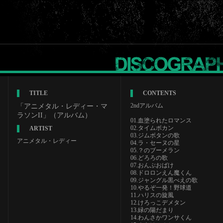
TITLE
CONTENTS
2ndアルバム
「アニメタル・レディー・マ
ラソンII」（アルバム）
01.血塗られたロマンス
02.タイムボカン
ARTIST
03.ジムボタンの歌
アニメタル・レディー
04.ラ・セーヌの星
05.？のブーメラン
06.どろろの歌
07.おんぶおばけ
08.ドロロンえん魔くん
09.ジャングル黒べえの歌
10.やるぞ一発！野球道
11.ハリスの旋風
12.けろっこデメタン
13.緑の陽だまり
14.わんさかワンサくん