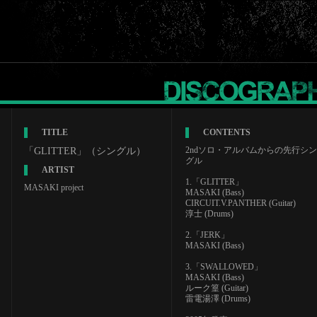
TITLE
CONTENTS
2ndソロ・アルバムからの先行シン
「GLITTER」（シングル）
グル
ARTIST
1.「GLITTER」
MASAKI project
MASAKI (Bass)
CIRCUIT.V.PANTHER (Guitar)
淳士 (Drums)
2.「JERK」
MASAKI (Bass)
3.「SWALLOWED」
MASAKI (Bass)
ルーク篁 (Guitar)
雷電湯澤 (Drums)