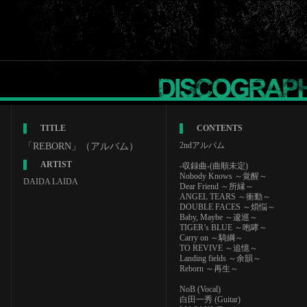
TITLE
CONTENTS
2ndアルバム
「REBORN」（アルバム）
ARTIST
-収録曲-(曲順未定)
Nobody Knows ～覚醒～
DAIDA LAIDA
Dear Friend ～所縁～
ANGEL TEARS ～衝動～
DOUBLE FACES ～煩悩～
Baby, Maybe ～逡巡～
TIGER’s BLUE ～咆哮～
Carry on ～騎綱～
TO REVIVE ～追憶～
Landing fields ～余韻～
Reborn ～再生～
NoB (Vocal)
白田一秀 (Guitar)