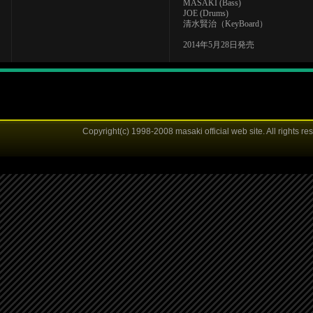
MASAKI (Bass)
JOE (Drums)
清水賢治（KeyBoard）
2014年5月28日発売
Copyright(c) 1998-2008 masaki official web site. All rights re