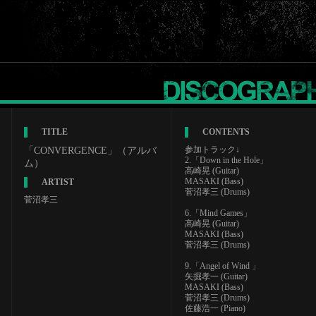
TITLE
CONTENTS
参加トラック↓
「CONVERGENCE」（アルバ
2.「Down in the Hole」
ム）
高崎晃 (Guitar)
MASAKI (Bass)
ARTIST
菅沼孝三 (Drums)
菅沼孝三
6.「Mind Games」
高崎晃 (Guitar)
MASAKI (Bass)
菅沼孝三 (Drums)
9.「Angel of Wind 」
矢掘孝一 (Guitar)
MASAKI (Bass)
菅沼孝三 (Drums)
佐藤浩一 (Piano)